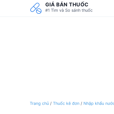
S
GIÁ BÁN THUỐC
k
#1 Tìm và So sánh thuốc
i
p
t
o
c
o
n
t
e
n
t
Trang chủ
/
Thuốc kê đơn
/
Nhập khẩu nước