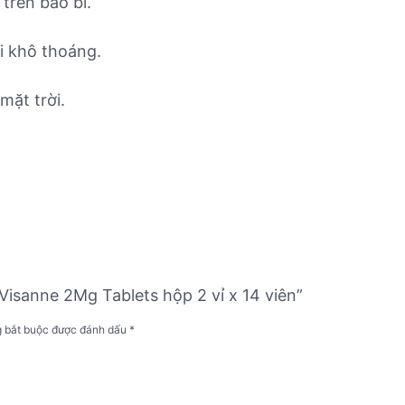
trên bao bì.
i khô thoáng.
mặt trời.
Visanne 2Mg Tablets hộp 2 vỉ x 14 viên”
g bắt buộc được đánh dấu
*