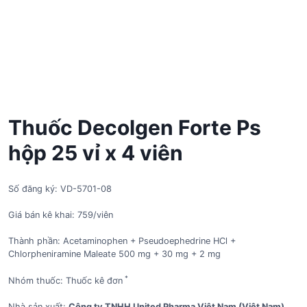
Thuốc Decolgen Forte Ps
hộp 25 vỉ x 4 viên
Số đăng ký: VD-5701-08
Giá bán kê khai: 759/viên
Thành phần: Acetaminophen + Pseudoephedrine HCl +
Chlorpheniramine Maleate 500 mg + 30 mg + 2 mg
*
Nhóm thuốc: Thuốc kê đơn
Nhà sản xuất:
Công ty TNHH United Pharma Việt Nam (Việt Nam)