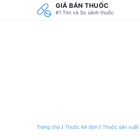
S
GIÁ BÁN THUỐC
k
#1 Tìm và So sánh thuốc
i
p
t
o
c
o
n
t
e
n
t
Trang chủ
/
Thuốc kê đơn
/
Thuốc sản xuất