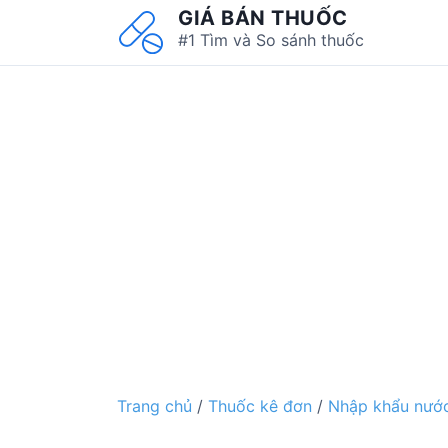
S
GIÁ BÁN THUỐC
k
#1 Tìm và So sánh thuốc
i
p
t
o
c
o
n
t
e
n
t
Trang chủ
/
Thuốc kê đơn
/
Nhập khẩu nước