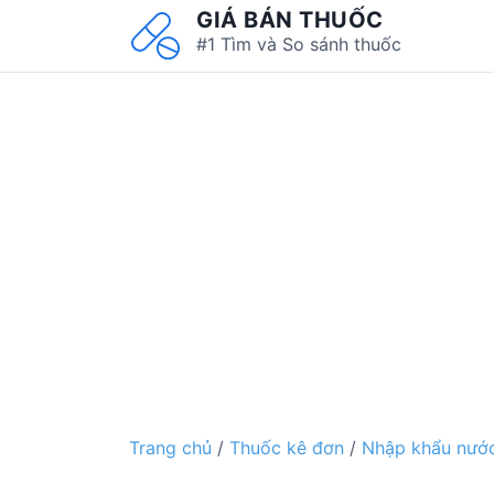
S
GIÁ BÁN THUỐC
k
#1 Tìm và So sánh thuốc
i
p
t
o
c
o
n
t
e
n
t
Trang chủ
/
Thuốc kê đơn
/
Nhập khẩu nước