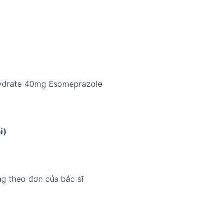
hydrate 40mg Esomeprazole
i)
ng theo đơn của bác sĩ