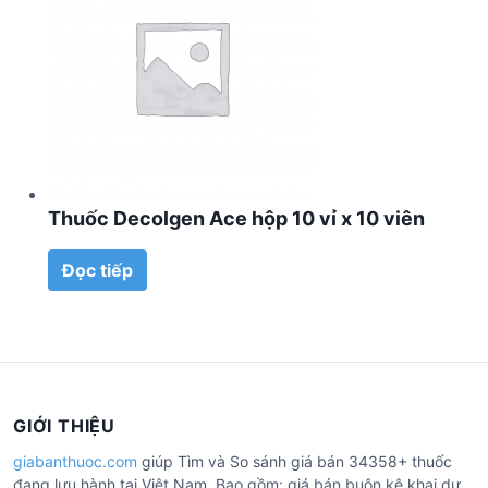
Thuốc Decolgen Ace hộp 10 vỉ x 10 viên
Đọc tiếp
GIỚI THIỆU
giabanthuoc.com
giúp Tìm và So sánh giá bán 34358+ thuốc
đang lưu hành tại Việt Nam. Bao gồm: giá bán buôn kê khai dự