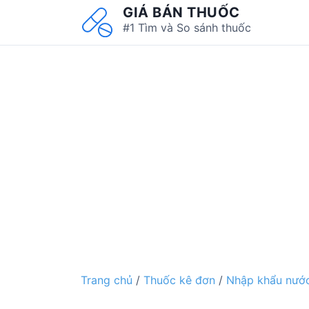
S
GIÁ BÁN THUỐC
k
#1 Tìm và So sánh thuốc
i
p
t
o
c
o
n
t
e
n
t
Trang chủ
/
Thuốc kê đơn
/
Nhập khẩu nước