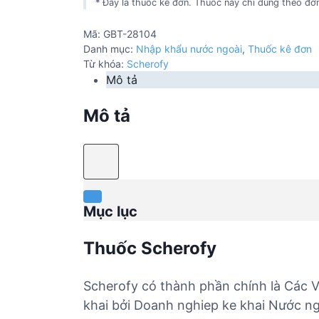
* Đây là thuốc kê đơn. Thuốc này chỉ dùng theo đơn
Mã:
GBT-28104
Danh mục:
Nhập khẩu nước ngoài
,
Thuốc kê đơn
Từ khóa:
Scherofy
Mô tả
Mô tả
Mục lục
Thuốc Scherofy
Scherofy có thành phần chính là Các V
khai bởi Doanh nghiep ke khai Nước ng