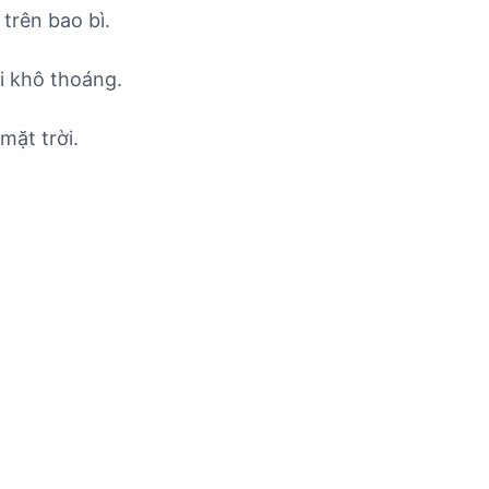
trên bao bì.
i khô thoáng.
mặt trời.