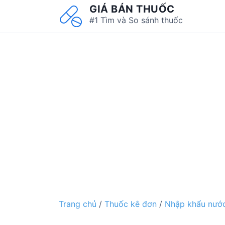
S
GIÁ BÁN THUỐC
k
#1 Tìm và So sánh thuốc
i
p
t
o
c
o
n
t
e
n
t
Trang chủ
/
Thuốc kê đơn
/
Nhập khẩu nước