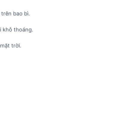
trên bao bì.
i khô thoáng.
mặt trời.