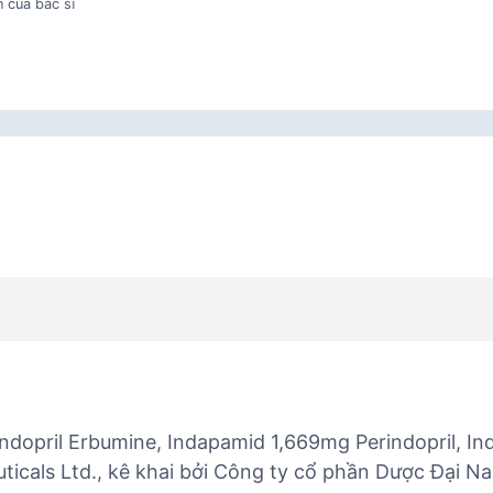
 của bác sĩ
indopril Erbumine, Indapamid 1,669mg Perindopril, 
icals Ltd., kê khai bởi Công ty cổ phần Dược Đại Na