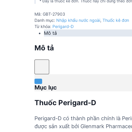
* Đây là thuốc kê đơn. Thuốc này chỉ dùng theo đơn
Mã:
GBT-27903
Danh mục:
Nhập khẩu nước ngoài
,
Thuốc kê đơn
Từ khóa:
Perigard-D
Mô tả
Mô tả
Mục lục
Thuốc Perigard-D
Perigard-D có thành phần chính là Per
được sản xuất bởi Glenmark Pharmaceut