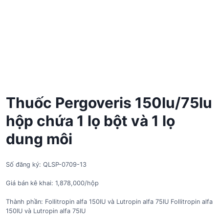
Thuốc Pergoveris 150Iu/75Iu
hộp chứa 1 lọ bột và 1 lọ
dung môi
Số đăng ký: QLSP-0709-13
Giá bán kê khai: 1,878,000/hộp
Thành phần: Follitropin alfa 150IU và Lutropin alfa 75IU Follitropin alfa
150IU và Lutropin alfa 75IU