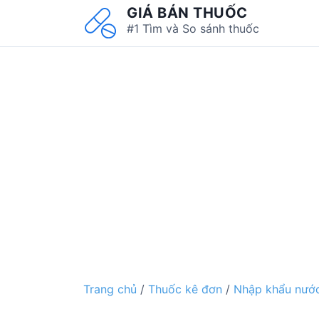
S
GIÁ BÁN THUỐC
k
#1 Tìm và So sánh thuốc
i
p
t
o
c
o
n
t
e
n
t
Trang chủ
/
Thuốc kê đơn
/
Nhập khẩu nước