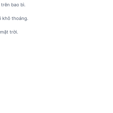
trên bao bì.
i khô thoáng.
mặt trời.