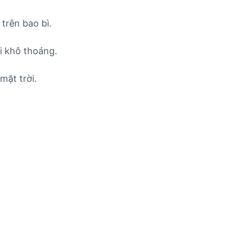
trên bao bì.
i khô thoáng.
mặt trời.