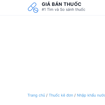
S
GIÁ BÁN THUỐC
k
#1 Tìm và So sánh thuốc
i
p
t
o
c
o
n
t
e
n
t
Trang chủ
/
Thuốc kê đơn
/
Nhập khẩu nước