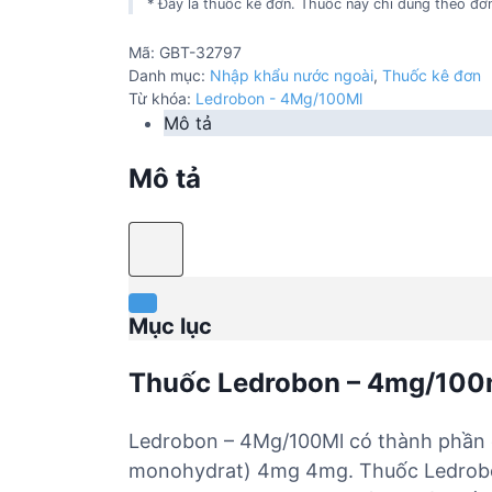
* Đây là thuốc kê đơn. Thuốc này chỉ dùng theo đơn
Mã:
GBT-32797
Danh mục:
Nhập khẩu nước ngoài
,
Thuốc kê đơn
Từ khóa:
Ledrobon - 4Mg/100Ml
Mô tả
Mô tả
Mục lục
Thuốc Ledrobon – 4mg/100
Ledrobon – 4Mg/100Ml có thành phần ch
monohydrat) 4mg 4mg. Thuốc Ledrobon –