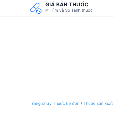
S
GIÁ BÁN THUỐC
k
#1 Tìm và So sánh thuốc
i
p
t
o
c
o
n
t
e
n
t
Trang chủ
/
Thuốc kê đơn
/
Thuốc sản xuất