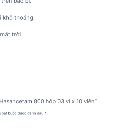
trên bao bì.
i khô thoáng.
mặt trời.
 Hasancetam 800 hộp 03 vỉ x 10 viên”
g bắt buộc được đánh dấu
*