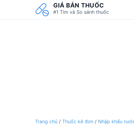
S
GIÁ BÁN THUỐC
k
#1 Tìm và So sánh thuốc
i
p
t
o
c
o
n
t
e
n
t
Trang chủ
/
Thuốc kê đơn
/
Nhập khẩu nước