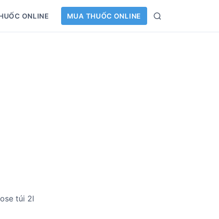
HUỐC ONLINE
MUA THUỐC ONLINE
S
e
a
r
c
h
se túi 2l