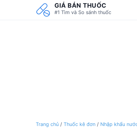
S
GIÁ BÁN THUỐC
k
#1 Tìm và So sánh thuốc
i
p
t
o
c
o
n
t
e
n
t
Trang chủ
/
Thuốc kê đơn
/
Nhập khẩu nước