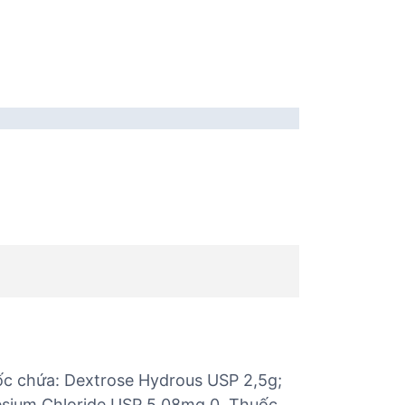
ốc chứa: Dextrose Hydrous USP 2,5g;
sium Chloride USP 5,08mg 0. Thuốc