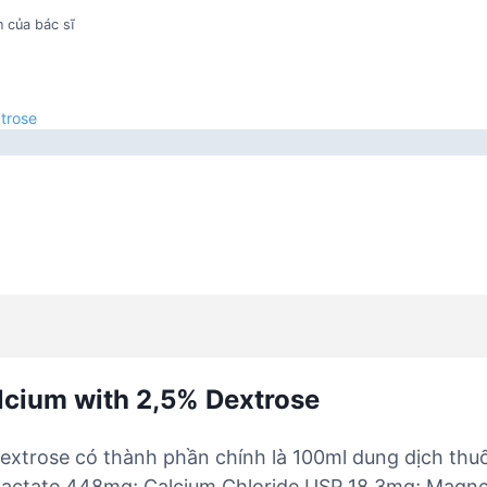
 của bác sĩ
trose
lcium with 2,5% Dextrose
extrose có thành phần chính là 100ml dung dịch thu
actate 448mg; Calcium Chloride USP 18,3mg; Magne