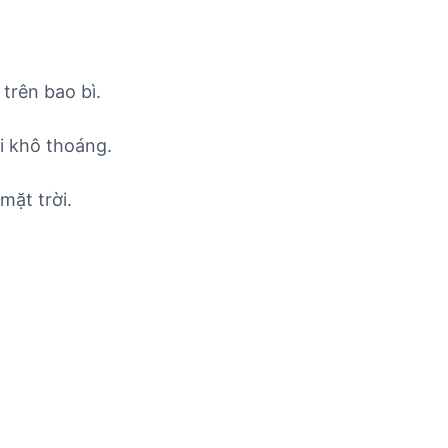
trên bao bì.
i khô thoáng.
mặt trời.