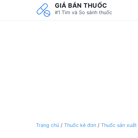
S
GIÁ BÁN THUỐC
k
#1 Tìm và So sánh thuốc
i
p
t
o
c
o
n
t
e
n
t
Trang chủ
/
Thuốc kê đơn
/
Thuốc sản xuất