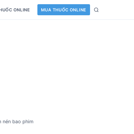
HUỐC ONLINE
MUA THUỐC ONLINE
S
e
a
r
c
h
n nén bao phim