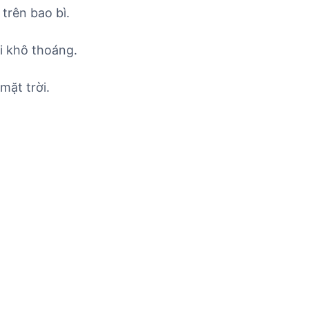
trên bao bì.
i khô thoáng.
mặt trời.