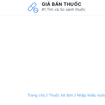
S
GIÁ BÁN THUỐC
k
#1 Tìm và So sánh thuốc
i
p
t
o
c
o
n
t
e
n
t
Trang chủ
/
Thuốc kê đơn
/
Nhập khẩu nước