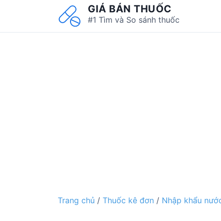
S
GIÁ BÁN THUỐC
k
#1 Tìm và So sánh thuốc
i
p
t
o
c
o
n
t
e
n
t
Trang chủ
/
Thuốc kê đơn
/
Nhập khẩu nước