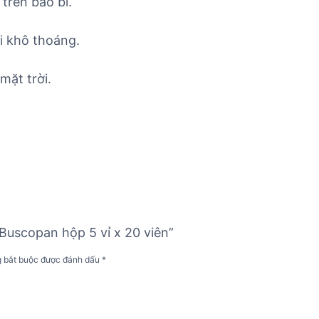
trên bao bì.
i khô thoáng.
mặt trời.
 Buscopan hộp 5 vỉ x 20 viên”
g bắt buộc được đánh dấu
*