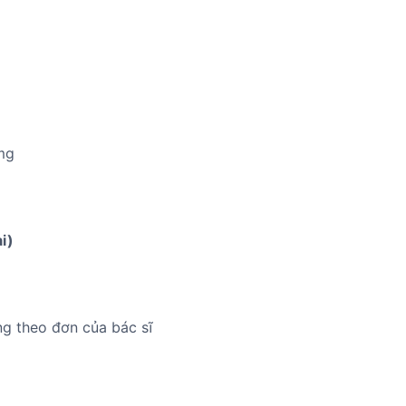
mg
i)
ng theo đơn của bác sĩ