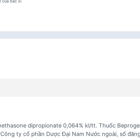
 của bác sĩ
methasone dipropionate 0,064% kl/tt. Thuốc Beproge
i Công ty cổ phần Dược Đại Nam Nước ngoài, số đăng