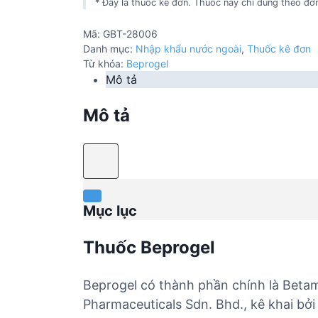
* Đây là thuốc kê đơn. Thuốc này chỉ dùng theo đơn
Mã:
GBT-28006
Danh mục:
Nhập khẩu nước ngoài
,
Thuốc kê đơn
Từ khóa:
Beprogel
Mô tả
Mô tả
Mục lục
Thuốc Beprogel
Beprogel có thành phần chính là Beta
Pharmaceuticals Sdn. Bhd., kê khai bở