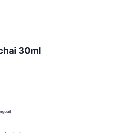
chai 30ml
t
ngoài)