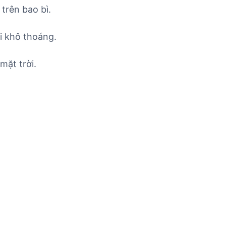
trên bao bì.
i khô thoáng.
mặt trời.