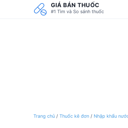
S
GIÁ BÁN THUỐC
k
#1 Tìm và So sánh thuốc
i
p
t
o
c
o
n
t
e
n
t
Trang chủ
/
Thuốc kê đơn
/
Nhập khẩu nước