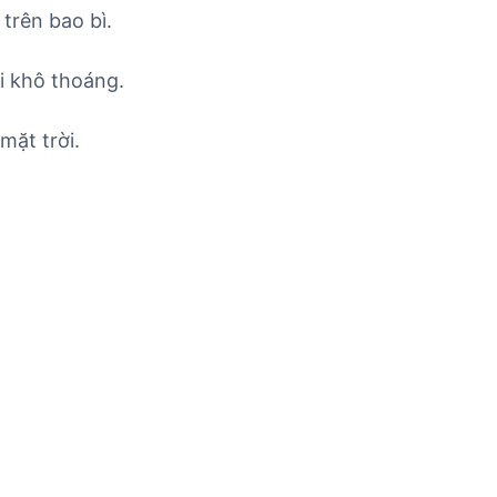
trên bao bì.
i khô thoáng.
mặt trời.