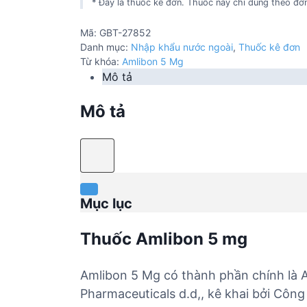
* Đây là thuốc kê đơn. Thuốc này chỉ dùng theo đơn
Mã:
GBT-27852
Danh mục:
Nhập khẩu nước ngoài
,
Thuốc kê đơn
Từ khóa:
Amlibon 5 Mg
Mô tả
Mô tả
Mục lục
Thuốc Amlibon 5 mg
Amlibon 5 Mg có thành phần chính là 
Pharmaceuticals d.d,, kê khai bởi Côn