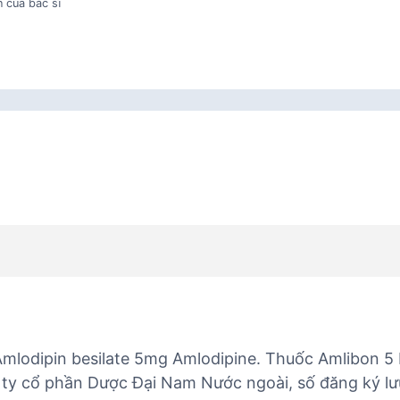
 của bác sĩ
Amlodipin besilate 5mg Amlodipine. Thuốc Amlibon 5
g ty cổ phần Dược Đại Nam Nước ngoài, số đăng ký l