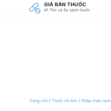
S
GIÁ BÁN THUỐC
k
#1 Tìm và So sánh thuốc
i
p
t
o
c
o
n
t
e
n
t
Trang chủ
/
Thuốc kê đơn
/
Nhập khẩu nước