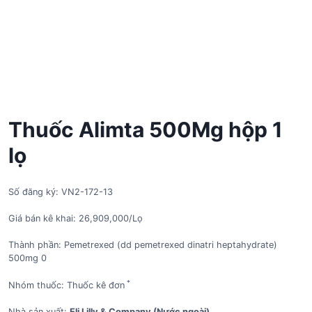
Thuốc Alimta 500Mg hộp 1
lọ
Số đăng ký: VN2-172-13
Giá bán kê khai: 26,909,000/Lọ
Thành phần: Pemetrexed (dd pemetrexed dinatri heptahydrate)
500mg 0
*
Nhóm thuốc: Thuốc kê đơn
Nhà sản xuất:
Eli Lilly & Company (Nước ngoài)