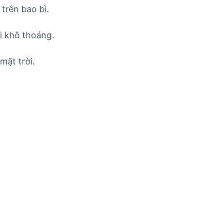
trên bao bì.
i khô thoáng.
mặt trời.