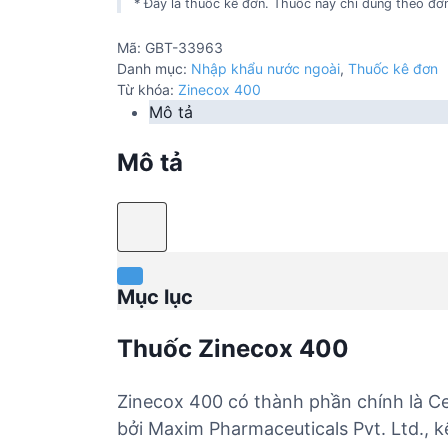
* Đây là thuốc kê đơn. Thuốc này chỉ dùng theo đơn
Mã:
GBT-33963
Danh mục:
Nhập khẩu nước ngoài
,
Thuốc kê đơn
Từ khóa:
Zinecox 400
Mô tả
Mô tả
Mục lục
Thuốc Zinecox 400
Zinecox 400 có thành phần chính là C
bởi Maxim Pharmaceuticals Pvt. Ltd., k