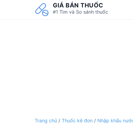
S
GIÁ BÁN THUỐC
k
#1 Tìm và So sánh thuốc
i
p
t
o
c
o
n
t
e
n
t
Trang chủ
/
Thuốc kê đơn
/
Nhập khẩu nước