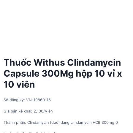
Thuốc Withus Clindamycin
Capsule 300Mg hộp 10 vỉ x
10 viên
Số đăng ký: VN-19860-16
Giá bán kê khai: 2,100/Viên
Thành phần: Clindamycin (dưới dạng clindamycin HCl) 300mg 0
*