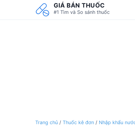
S
GIÁ BÁN THUỐC
k
#1 Tìm và So sánh thuốc
i
p
t
o
c
o
n
t
e
n
t
Trang chủ
/
Thuốc kê đơn
/
Nhập khẩu nước