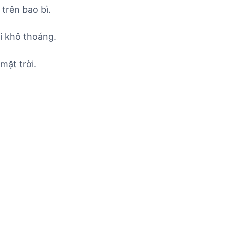
trên bao bì.
i khô thoáng.
mặt trời.