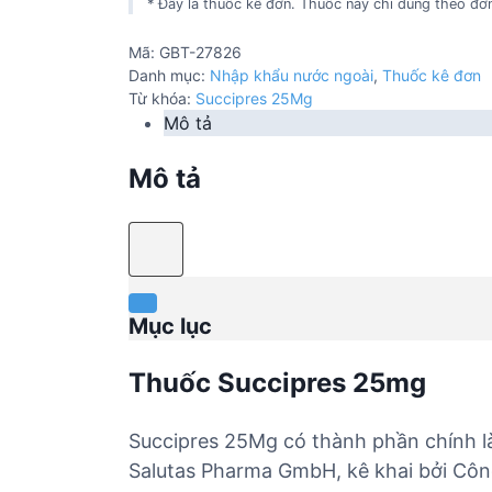
* Đây là thuốc kê đơn. Thuốc này chỉ dùng theo đơn
Mã:
GBT-27826
Danh mục:
Nhập khẩu nước ngoài
,
Thuốc kê đơn
Từ khóa:
Succipres 25Mg
Mô tả
Mô tả
Mục lục
Thuốc Succipres 25mg
Succipres 25Mg có thành phần chính l
Salutas Pharma GmbH, kê khai bởi Côn