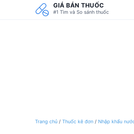
S
GIÁ BÁN THUỐC
k
#1 Tìm và So sánh thuốc
i
p
t
o
c
o
n
t
e
n
t
Trang chủ
/
Thuốc kê đơn
/
Nhập khẩu nước