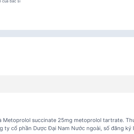
 của bác sĩ
à Metoprolol succinate 25mg metoprolol tartrate. T
g ty cổ phần Dược Đại Nam Nước ngoài, số đăng ký 