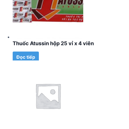
Thuốc Atussin hộp 25 vỉ x 4 viên
Đọc tiếp