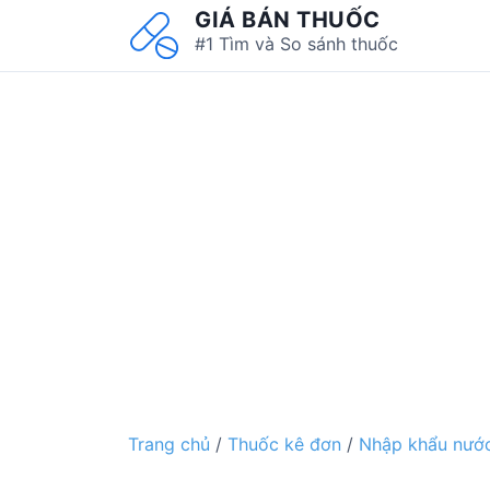
S
GIÁ BÁN THUỐC
k
#1 Tìm và So sánh thuốc
i
p
t
o
c
o
n
t
e
n
t
Trang chủ
/
Thuốc kê đơn
/
Nhập khẩu nước