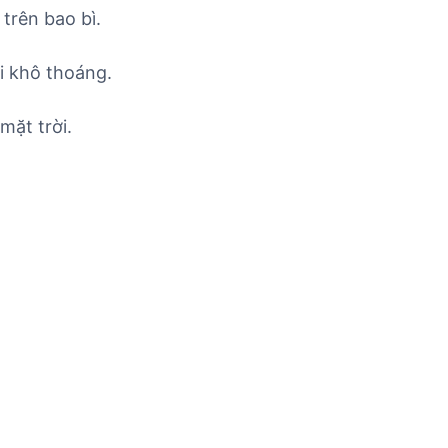
trên bao bì.
i khô thoáng.
mặt trời.