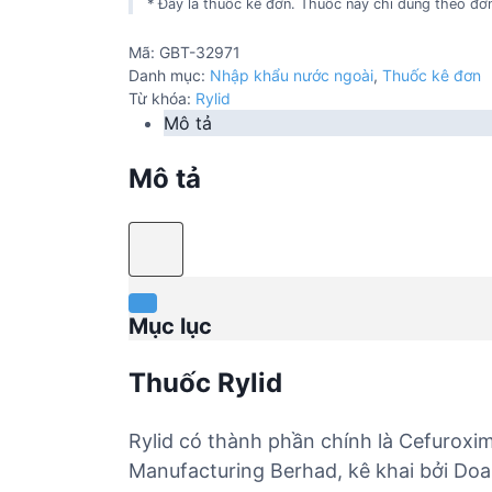
* Đây là thuốc kê đơn. Thuốc này chỉ dùng theo đơn
Mã:
GBT-32971
Danh mục:
Nhập khẩu nước ngoài
,
Thuốc kê đơn
Từ khóa:
Rylid
Mô tả
Mô tả
Mục lục
Thuốc Rylid
Rylid có thành phần chính là Cefuroxi
Manufacturing Berhad, kê khai bởi Doa