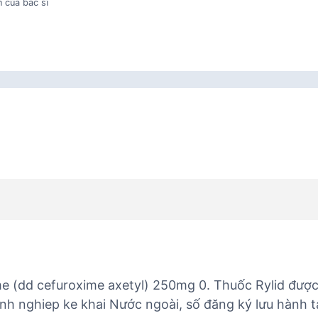
 của bác sĩ
me (dd cefuroxime axetyl) 250mg 0. Thuốc Rylid đượ
nh nghiep ke khai Nước ngoài, số đăng ký lưu hành 