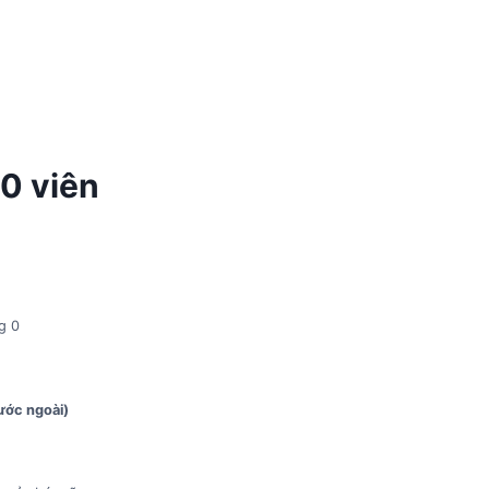
10 viên
g 0
ước ngoài)