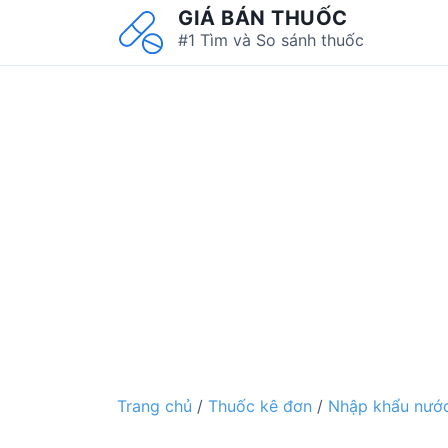
S
GIÁ BÁN THUỐC
k
#1 Tìm và So sánh thuốc
i
p
t
o
c
o
n
t
e
n
t
Trang chủ
/
Thuốc kê đơn
/
Nhập khẩu nước