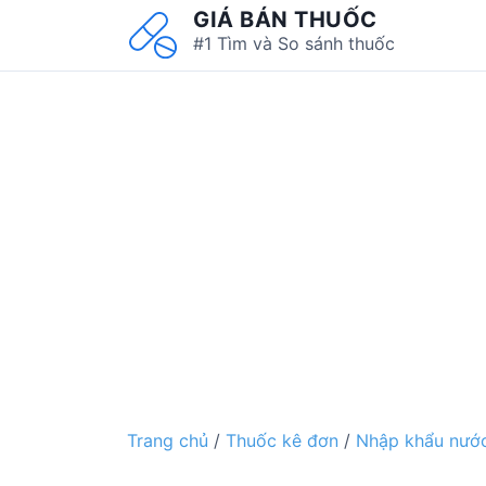
S
GIÁ BÁN THUỐC
k
#1 Tìm và So sánh thuốc
i
p
t
o
c
o
n
t
e
n
t
Trang chủ
/
Thuốc kê đơn
/
Nhập khẩu nước