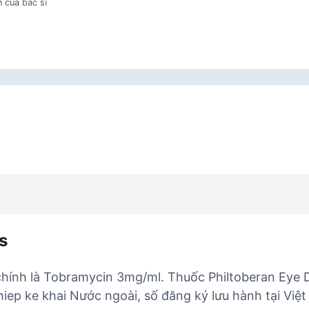
 của bác sĩ
s
chính là Tobramycin 3mg/ml. Thuốc Philtoberan Eye
hiep ke khai Nước ngoài, số đăng ký lưu hành tại Vi