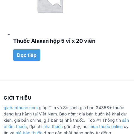
Thuốc Alaxan hộp 5 vỉ x 20 viên
Đọc tiếp
GIỚI THIỆU
giabanthuoc.com
giúp Tìm và So sánh giá bán 34358+ thuốc
đang lưu hành tại Việt Nam. Bao gồm: giá bán buôn kê khai dự
kiến, giá bán online, giá bán tạ nhà thuốc. Top #1 Thông tin
sản
phẩm thuốc
, địa chỉ
nhà thuốc
gần đây, nơi
mua thuốc online
uy
tín và
giá bán thuốc
được cập nhật hàng ngày tự động.