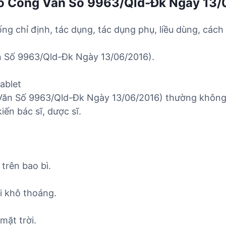
eo Công Văn Số 9963/Qld-Đk Ngày 13/
ống chỉ định, tác dụng, tác dụng phụ, liều dùng, cách
n Số 9963/Qld-Đk Ngày 13/06/2016).
ablet
Văn Số 9963/Qld-Đk Ngày 13/06/2016) thường không 
iến bác sĩ, dược sĩ.
trên bao bì.
i khô thoáng.
mặt trời.