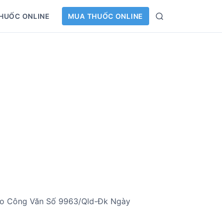
HUỐC ONLINE
MUA THUỐC ONLINE
S
e
a
r
c
h
heo Công Văn Số 9963/Qld-Đk Ngày