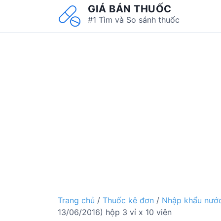
S
GIÁ BÁN THUỐC
k
#1 Tìm và So sánh thuốc
i
p
t
o
c
o
n
t
e
n
t
Trang chủ
/
Thuốc kê đơn
/
Nhập khẩu nước
13/06/2016) hộp 3 vỉ x 10 viên