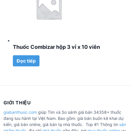
Thuốc Combizar hộp 3 vỉ x 10 viên
Đọc tiếp
GIỚI THIỆU
giabanthuoc.com
giúp Tìm và So sánh giá bán 34358+ thuốc
đang lưu hành tại Việt Nam. Bao gồm: giá bán buôn kê khai dự
kiến, giá bán online, giá bán tạ nhà thuốc. Top #1 Thông tin
sản
phẩm thuốc
, địa chỉ
nhà thuốc
gần đây, nơi
mua thuốc online
uy