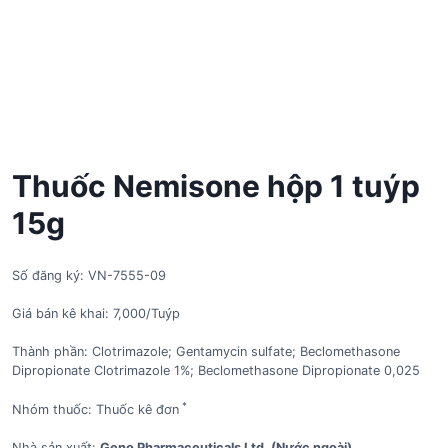
Thuốc Nemisone hộp 1 tuýp
15g
Số đăng ký: VN-7555-09
Giá bán kê khai: 7,000/Tuýp
Thành phần: Clotrimazole; Gentamycin sulfate; Beclomethasone
Dipropionate Clotrimazole 1%; Beclomethasone Dipropionate 0,025
*
Nhóm thuốc: Thuốc kê đơn
Nhà sản xuất:
Geno Pharmaceuticals Ltd. (Nước ngoài)