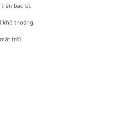
trên bao bì.
i khô thoáng.
mặt trời.