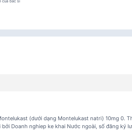
 của bác sĩ
ontelukast (dưới dạng Montelukast natri) 10mg 0. 
i bởi Doanh nghiep ke khai Nước ngoài, số đăng ký l