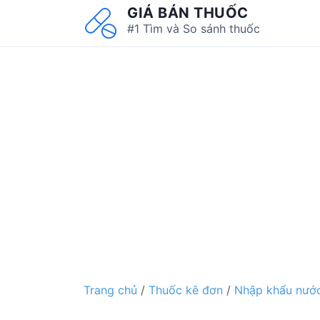
S
GIÁ BÁN THUỐC
k
#1 Tìm và So sánh thuốc
i
p
t
o
c
o
n
t
e
n
t
Trang chủ
/
Thuốc kê đơn
/
Nhập khẩu nước