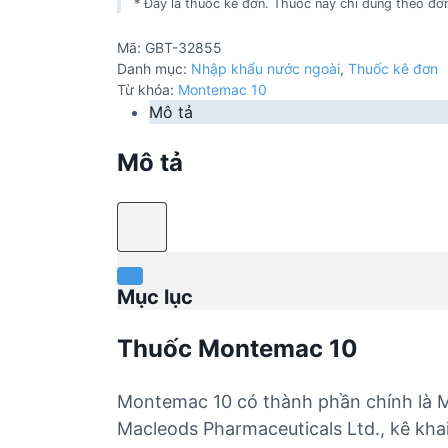
* Đây là thuốc kê đơn. Thuốc này chỉ dùng theo đơn
Mã:
GBT-32855
Danh mục:
Nhập khẩu nước ngoài
,
Thuốc kê đơn
Từ khóa:
Montemac 10
Mô tả
Mô tả
Mục lục
Thuốc Montemac 10
Montemac 10 có thành phần chính là M
Macleods Pharmaceuticals Ltd., kê kha