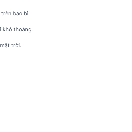
trên bao bì.
i khô thoáng.
mặt trời.