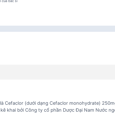
 của bác sĩ
là Cefaclor (dưới dạng Cefaclor monohydrate) 250
 kê khai bởi Công ty cổ phần Dược Đại Nam Nước ngo