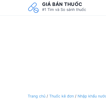
S
GIÁ BÁN THUỐC
k
#1 Tìm và So sánh thuốc
i
p
t
o
c
o
n
t
e
n
t
Trang chủ
/
Thuốc kê đơn
/
Nhập khẩu nước