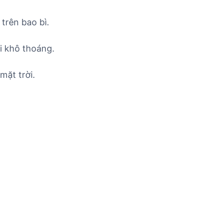
trên bao bì.
i khô thoáng.
mặt trời.