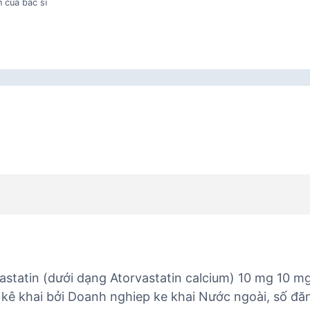
 của bác sĩ
vastatin (dưới dạng Atorvastatin calcium) 10 mg 10 mg
., kê khai bởi Doanh nghiep ke khai Nước ngoài, số đ