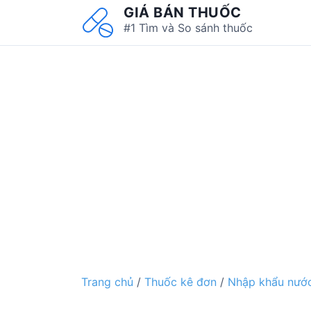
S
GIÁ BÁN THUỐC
k
#1 Tìm và So sánh thuốc
i
p
t
o
c
o
n
t
e
n
t
Trang chủ
/
Thuốc kê đơn
/
Nhập khẩu nước