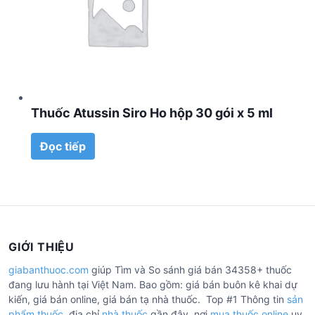
Thuốc Atussin Siro Ho hộp 30 gói x 5 ml
Đọc tiếp
GIỚI THIỆU
giabanthuoc.com
giúp Tìm và So sánh giá bán 34358+ thuốc
đang lưu hành tại Việt Nam. Bao gồm: giá bán buôn kê khai dự
kiến, giá bán online, giá bán tạ nhà thuốc. Top #1 Thông tin
sản
phẩm thuốc
, địa chỉ
nhà thuốc
gần đây, nơi
mua thuốc online
uy