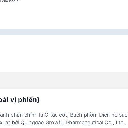
 của bác sĩ
ái vị phiến)
thành phần chính là Ô tặc cốt, Bạch phồn, Diên hồ sá
 xuất bởi Quingdao Growful Pharmaceutical Co., Ltd.,