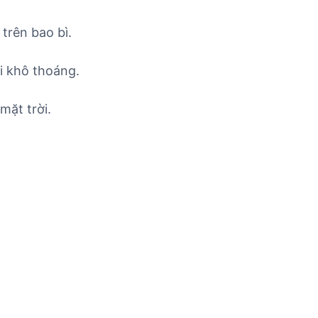
trên bao bì.
i khô thoáng.
mặt trời.