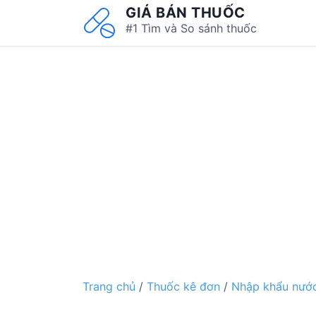
S
GIÁ BÁN THUỐC
k
#1 Tìm và So sánh thuốc
i
p
t
o
c
o
n
t
e
n
t
Trang chủ
/
Thuốc kê đơn
/
Nhập khẩu nước