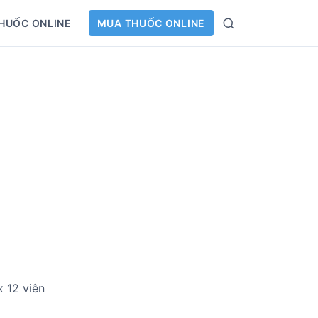
HUỐC ONLINE
MUA THUỐC ONLINE
S
e
a
r
c
h
x 12 viên