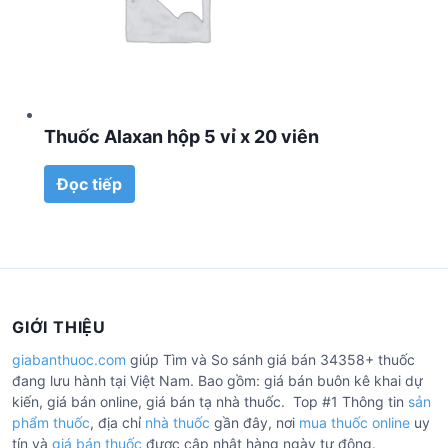
Thuốc Alaxan hộp 5 vỉ x 20 viên
Đọc tiếp
GIỚI THIỆU
giabanthuoc.com
giúp Tìm và So sánh giá bán 34358+ thuốc
đang lưu hành tại Việt Nam. Bao gồm: giá bán buôn kê khai dự
kiến, giá bán online, giá bán tạ nhà thuốc. Top #1 Thông tin
sản
phẩm thuốc
, địa chỉ
nhà thuốc
gần đây, nơi
mua thuốc online
uy
tín và
giá bán thuốc
được cập nhật hàng ngày tự động.