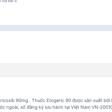
 của bác sĩ
oricoxib 90mg . Thuốc Etogeric 90 được sản xuất bởi 
ước ngoài, số đăng ký lưu hành tại Việt Nam VN-2001