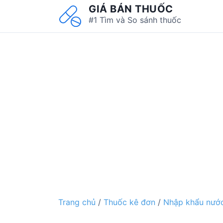
S
GIÁ BÁN THUỐC
k
#1 Tìm và So sánh thuốc
i
p
t
o
c
o
n
t
e
n
t
Trang chủ
/
Thuốc kê đơn
/
Nhập khẩu nước