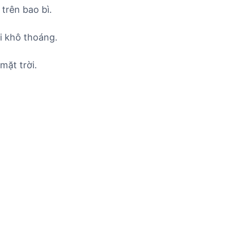
trên bao bì.
i khô thoáng.
mặt trời.