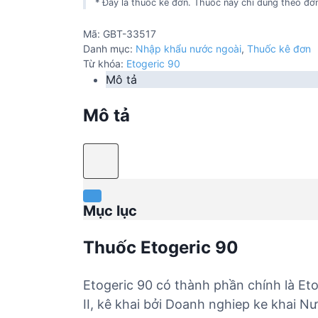
* Đây là thuốc kê đơn. Thuốc này chỉ dùng theo đơn
Mã:
GBT-33517
Danh mục:
Nhập khẩu nước ngoài
,
Thuốc kê đơn
Từ khóa:
Etogeric 90
Mô tả
Mô tả
Mục lục
Thuốc Etogeric 90
Etogeric 90 có thành phần chính là Et
II, kê khai bởi Doanh nghiep ke khai N