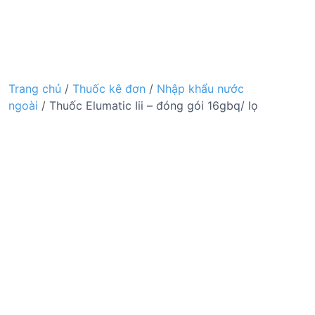
Trang chủ
/
Thuốc kê đơn
/
Nhập khẩu nước
ngoài
/ Thuốc Elumatic Iii – đóng gói 16gbq/ lọ