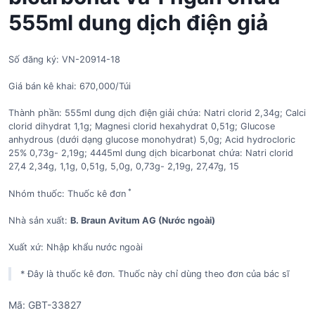
555ml dung dịch điện giả
Số đăng ký: VN-20914-18
Giá bán kê khai: 670,000/Túi
Thành phần: 555ml dung dịch điện giải chứa: Natri clorid 2,34g; Calci
clorid dihydrat 1,1g; Magnesi clorid hexahydrat 0,51g; Glucose
anhydrous (dưới dạng glucose monohydrat) 5,0g; Acid hydrocloric
25% 0,73g- 2,19g; 4445ml dung dịch bicarbonat chứa: Natri clorid
27,4 2,34g, 1,1g, 0,51g, 5,0g, 0,73g- 2,19g, 27,47g, 15
*
Nhóm thuốc: Thuốc kê đơn
Nhà sản xuất:
B. Braun Avitum AG (Nước ngoài)
Xuất xứ: Nhập khẩu nước ngoài
* Đây là thuốc kê đơn. Thuốc này chỉ dùng theo đơn của bác sĩ
Mã:
GBT-33827