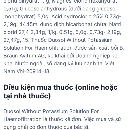
clorid dihydrat 1,1g; Magnesi clorid hexahydrat
0,51g; Glucose anhydrous (dưới dạng glucose
monohydrat) 5,0g; Acid hydrocloric 25% 0,73g-
2,19g; 4445ml dung dịch bicarbonat chứa: Natri
clorid 27,4 2,34g, 1,1g, 0,51g, 5,0g, 0,73g- 2,19g,
27,47g, 15. Thuốc Duosol Without Potassium
Solution For Haemofiltration được sản xuất bởi B.
Braun Avitum AG, kê khai bởi Doanh nghiep ke
khai Nước ngoài, số đăng ký lưu hành tại Việt
Nam VN-20914-18.
Điều kiện mua thuốc (online hoặc
tại nhà thuốc)
Duosol Without Potassium Solution For
Haemofiltration là thuốc kê đơn. Việc mua và sử
dụng phải có đơn thuốc của bác sĩ.