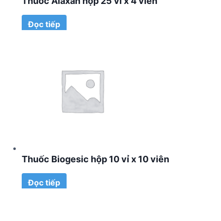
Thuốc Alaxan hộp 25 vỉ x 4 viên
Đọc tiếp
Thuốc Biogesic hộp 10 vỉ x 10 viên
Đọc tiếp