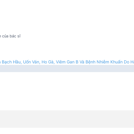
 của bác sĩ
h Bạch Hầu, Uốn Ván, Ho Gà, Viêm Gan B Và Bệnh Nhiễm Khuẩn Do H