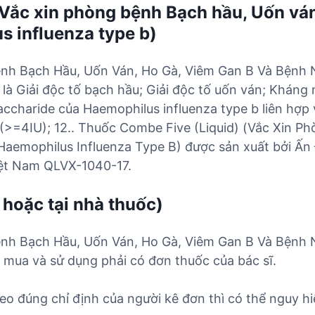
(Vắc xin phòng bệnh Bạch hầu, Uốn ván
 influenza type b)
Bệnh Bạch Hầu, Uốn Ván, Ho Gà, Viêm Gan B Và Bệnh
 là Giải độc tố bạch hầu; Giải độc tố uốn ván; Kháng
accharide của Haemophilus influenza type b liên hợp 
 (>=4IU); 12.. Thuốc Combe Five (Liquid) (Vắc Xin 
emophilus Influenza Type B) được sản xuất bởi Ấn Đ
iệt Nam QLVX-1040-17.
 hoặc tại nhà thuốc)
Bệnh Bạch Hầu, Uốn Ván, Ho Gà, Viêm Gan B Và Bệnh
c mua và sử dụng phải có đơn thuốc của bác sĩ.
o đúng chỉ định của người kê đơn thì có thể nguy hi