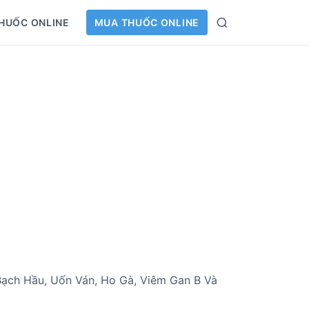
HUỐC ONLINE
MUA THUỐC ONLINE
S
e
a
r
c
h
Bạch Hầu, Uốn Ván, Ho Gà, Viêm Gan B Và