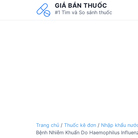
S
GIÁ BÁN THUỐC
k
#1 Tìm và So sánh thuốc
i
p
t
o
c
o
n
t
e
n
t
Trang chủ
/
Thuốc kê đơn
/
Nhập khẩu nước
Bệnh Nhiễm Khuẩn Do Haemophilus Influenza