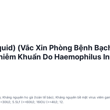
uid) (Vắc Xin Phòng Bệnh Bạch
hiễm Khuẩn Do Haemophilus Inf
n; Kháng nguyên ho gà (toàn tế bào); Kháng nguyên bề mặt virus viêm gan
>=30IU); 5.5Lf (>=60IU); 16IOU (>=4IU); 12.