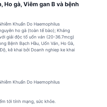
, Ho gà, Viêm gan B và bệnh
 Nhiễm Khuẩn Do Haemophilus
 nguyên ho gà (toàn tế bào); Kháng
với giải độc tố uốn ván (20-36.7mcg)
Phòng Bệnh Bạch Hầu, Uốn Ván, Ho Gà,
ộ, kê khai bởi Doanh nghiep ke khai
 Nhiễm Khuẩn Do Haemophilus
ểm tới tính mạng, sức khỏe.