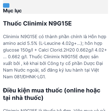
Mục lục
Thuốc Clinimix N9G15E
Clinimix N9G15E có thành phần chính là Hỗn hợp
amino acid 5.5% (L-Leucine 4.02g+…); hỗn hợp
glucose 150g/l + Calci Clorid.2H20 0.662g/l 4.02+
… 0.662 g/l. Thuốc Clinimix N9G15E được sản
xuất bởi , kê khai bởi Công ty cổ phần Dược Đại
Nam Nước ngoài, số đăng ký lưu hành tại Việt
Nam 081/ĐHNK-LG1.
Điều kiện mua thuốc (online hoặc
tại nhà thuốc)
Clinimix N9G15E là thuốc kê đơn. Việc mua và sử