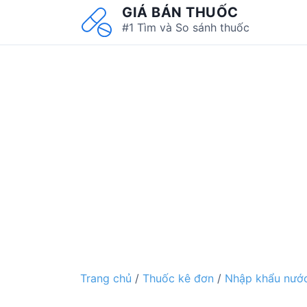
S
GIÁ BÁN THUỐC
k
#1 Tìm và So sánh thuốc
i
p
t
o
c
o
n
t
e
n
t
Trang chủ
/
Thuốc kê đơn
/
Nhập khẩu nước