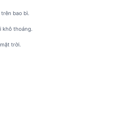
trên bao bì.
i khô thoáng.
mặt trời.