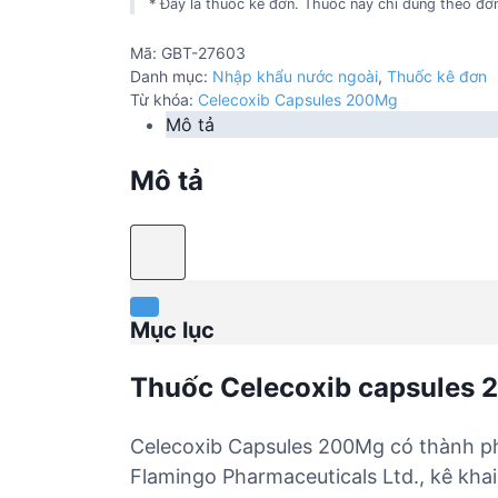
* Đây là thuốc kê đơn. Thuốc này chỉ dùng theo đơn
Mã:
GBT-27603
Danh mục:
Nhập khẩu nước ngoài
,
Thuốc kê đơn
Từ khóa:
Celecoxib Capsules 200Mg
Mô tả
Mô tả
Mục lục
Thuốc Celecoxib capsules
Celecoxib Capsules 200Mg có thành ph
Flamingo Pharmaceuticals Ltd., kê kha