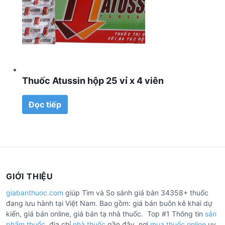
Thuốc Atussin hộp 25 vỉ x 4 viên
Đọc tiếp
GIỚI THIỆU
giabanthuoc.com
giúp Tìm và So sánh giá bán 34358+ thuốc
đang lưu hành tại Việt Nam. Bao gồm: giá bán buôn kê khai dự
kiến, giá bán online, giá bán tạ nhà thuốc. Top #1 Thông tin
sản
phẩm thuốc
, địa chỉ
nhà thuốc
gần đây, nơi
mua thuốc online
uy