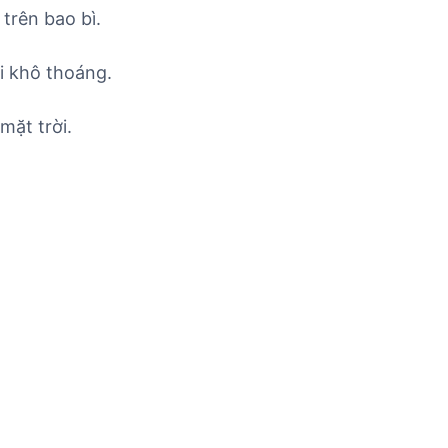
trên bao bì.
i khô thoáng.
mặt trời.