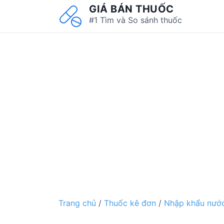
S
GIÁ BÁN THUỐC
k
#1 Tìm và So sánh thuốc
i
p
t
o
c
o
n
t
e
n
t
Trang chủ
/
Thuốc kê đơn
/
Nhập khẩu nước