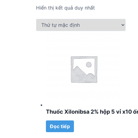
Hiển thị kết quả duy nhất
Thuốc Xilonibsa 2% hộp 5 vỉ x10 ố
Đọc tiếp