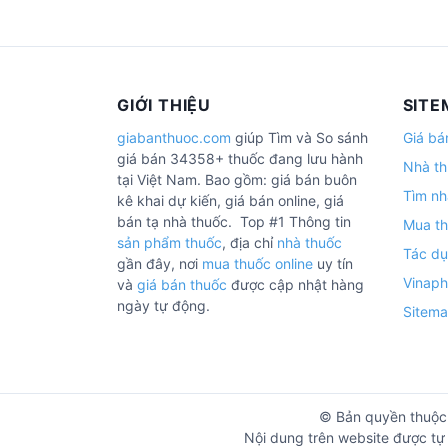
GIỚI THIỆU
SITE
giabanthuoc.com
giúp Tìm và So sánh
Giá bá
giá bán 34358+ thuốc đang lưu hành
Nhà th
tại Việt Nam. Bao gồm: giá bán buôn
Tìm nh
kê khai dự kiến, giá bán online, giá
bán tạ nhà thuốc. Top #1 Thông tin
Mua th
sản phẩm thuốc
, địa chỉ
nhà thuốc
Tác dụ
gần đây, nơi
mua thuốc online
uy tín
Vinap
và
giá bán thuốc
được cập nhật hàng
ngày tự động.
Sitem
© Bản quyền thuộc
Nội dung trên website được tự 