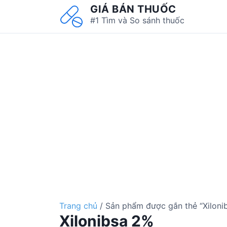
S
GIÁ BÁN THUỐC
k
#1 Tìm và So sánh thuốc
i
p
t
o
c
o
n
t
e
n
t
Trang chủ
/ Sản phẩm được gắn thẻ “Xiloni
Xilonibsa 2%