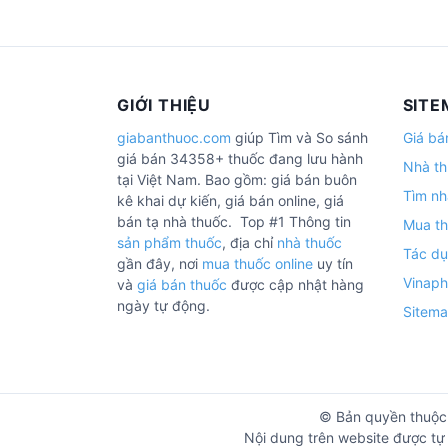
GIỚI THIỆU
SITE
giabanthuoc.com
giúp Tìm và So sánh
Giá bá
giá bán 34358+ thuốc đang lưu hành
Nhà th
tại Việt Nam. Bao gồm: giá bán buôn
Tìm nh
kê khai dự kiến, giá bán online, giá
bán tạ nhà thuốc. Top #1 Thông tin
Mua th
sản phẩm thuốc
, địa chỉ
nhà thuốc
Tác dụ
gần đây, nơi
mua thuốc online
uy tín
Vinap
và
giá bán thuốc
được cập nhật hàng
ngày tự động.
Sitem
© Bản quyền thuộc
Nội dung trên website được tự 