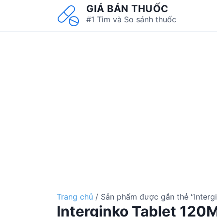
S
GIÁ BÁN THUỐC
k
#1 Tìm và So sánh thuốc
i
p
t
o
c
o
n
t
e
n
t
Trang chủ
/ Sản phẩm được gắn thẻ “Interg
Interginko Tablet 120