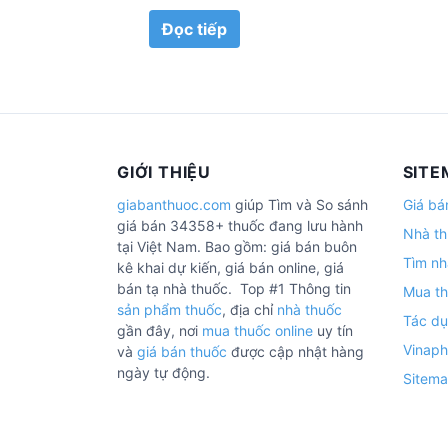
Đọc tiếp
GIỚI THIỆU
SITE
giabanthuoc.com
giúp Tìm và So sánh
Giá bá
giá bán 34358+ thuốc đang lưu hành
Nhà th
tại Việt Nam. Bao gồm: giá bán buôn
Tìm nh
kê khai dự kiến, giá bán online, giá
bán tạ nhà thuốc. Top #1 Thông tin
Mua th
sản phẩm thuốc
, địa chỉ
nhà thuốc
Tác dụ
gần đây, nơi
mua thuốc online
uy tín
Vinap
và
giá bán thuốc
được cập nhật hàng
ngày tự động.
Sitem