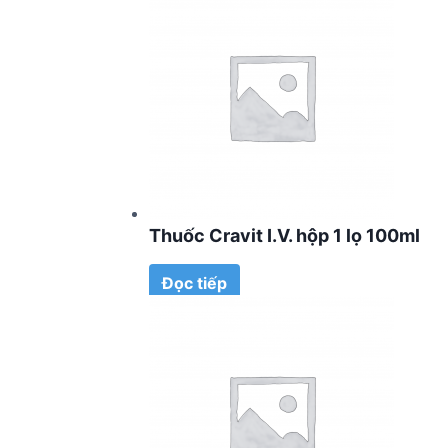
Thuốc Cravit I.V. hộp 1 lọ 100ml
Đọc tiếp