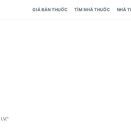
GIÁ BÁN THUỐC
TÌM NHÀ THUỐC
NHÀ T
.V.”