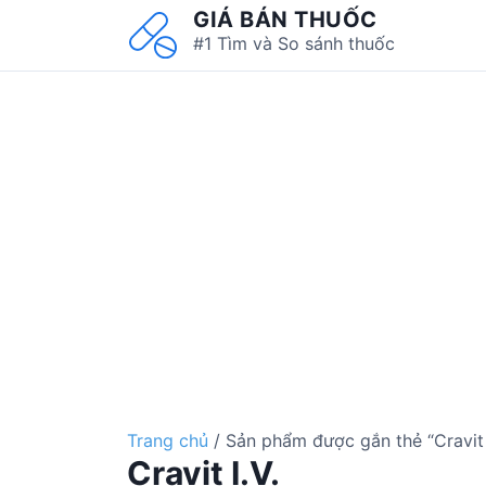
S
GIÁ BÁN THUỐC
k
#1 Tìm và So sánh thuốc
i
p
t
o
c
o
n
t
e
n
t
Trang chủ
/ Sản phẩm được gắn thẻ “Cravit I
Cravit I.V.