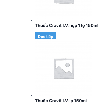
Thuốc Cravit I.V. hộp 1 lọ 150ml
Đọc tiếp
Thuốc Cravit I.V. lọ 150ml